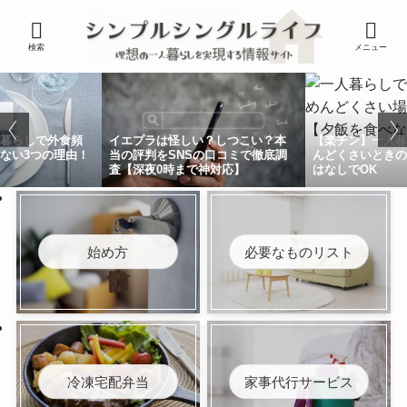
検索
メニュー
人暮らしで外食頻
イエプラは怪しい？しつこい？本
【楽チン】一人
ない3つの理由！
当の評判をSNSの口コミで徹底調
んどくさいときの
査【深夜0時まで神対応】
はなしでOK
始め方
必要なものリスト
冷凍宅配弁当
家事代行サービス