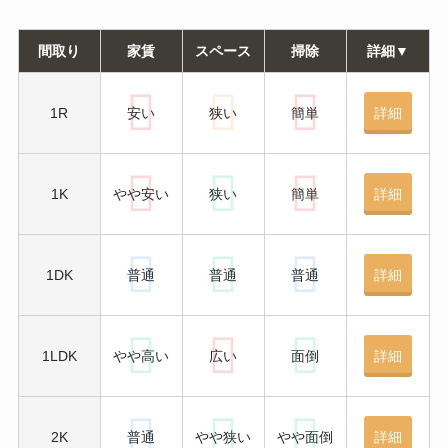
間取り
家賃
スペース
掃除
詳細▼
1R
安い
狭い
簡単
詳細
1K
やや安い
狭い
簡単
詳細
1DK
普通
普通
普通
詳細
1LDK
やや高い
広い
面倒
詳細
2K
普通
やや狭い
やや面倒
詳細