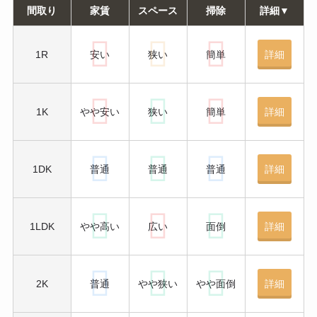
間取り
家賃
スペース
掃除
詳細▼
1R
安い
狭い
簡単
詳細
1K
やや安い
狭い
簡単
詳細
1DK
普通
普通
普通
詳細
1LDK
やや高い
広い
面倒
詳細
2K
普通
やや狭い
やや面倒
詳細