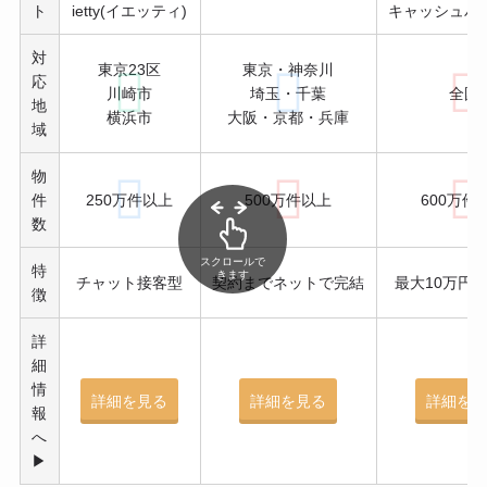
ト
ietty(イエッティ)
キャッシュバ
対
東京23区
東京・神奈川
応
川崎市
埼玉・千葉
全国
地
横浜市
大阪・京都・兵庫
域
物
件
250万件以上
500万件以上
600
万件
数
スクロールで
特
きます
チャット接客型
契約までネットで完結
最大10万円
徴
詳
細
情
詳細を見る
詳細を見る
詳細を
報
へ
▶︎