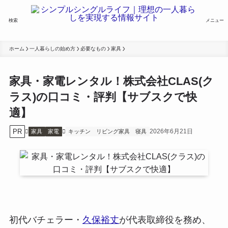
検索
メニュー
ホーム
一人暮らしの始め方
必要なもの
家具
家具・家電レンタル！株式会社CLAS(ク
ラス)の口コミ・評判【サブスクで快
適】
PR
2026年6月21日
家具
家電
キッチン
リビング家具
寝具
初代バチェラー・
久保裕丈
が代表取締役を務め、