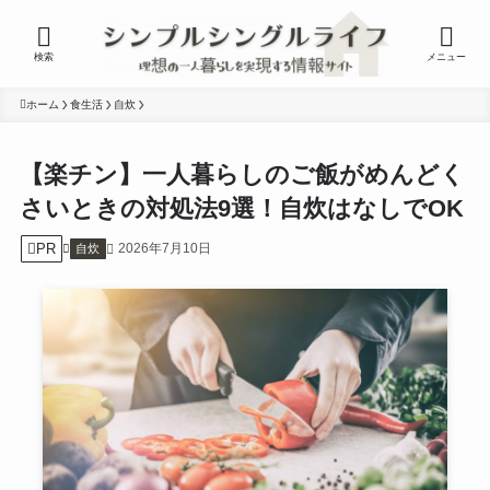
検索
メニュー
ホーム
食生活
自炊
【楽チン】一人暮らしのご飯がめんどく
さいときの対処法9選！自炊はなしでOK
PR
2026年7月10日
自炊