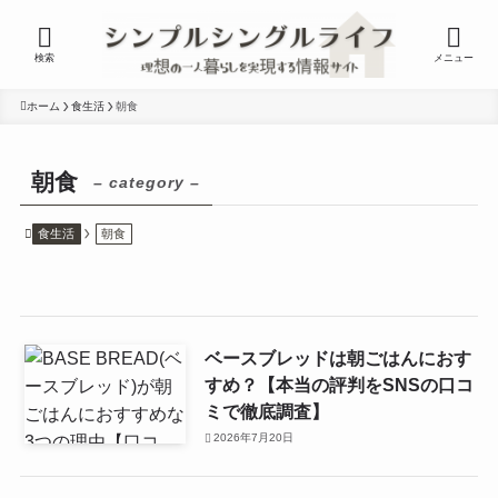
検索
メニュー
ホーム
食生活
朝食
朝食
– category –
食生活
朝食
ベースブレッドは朝ごはんにおす
すめ？【本当の評判をSNSの口コ
ミで徹底調査】
2026年7月20日