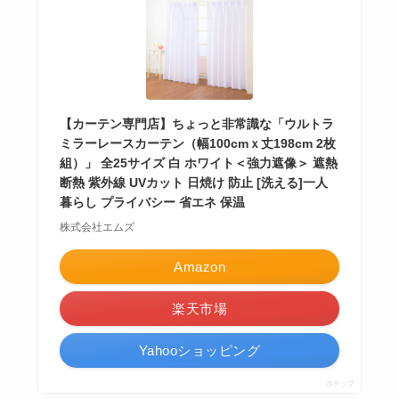
【カーテン専門店】ちょっと非常識な「ウルトラ
ミラーレースカーテン（幅100cmｘ丈198cm 2枚
組）」 全25サイズ 白 ホワイト＜強力遮像＞ 遮熱
断熱 紫外線 UVカット 日焼け 防止 [洗える]一人
暮らし プライバシー 省エネ 保温
株式会社エムズ
Amazon
楽天市場
Yahooショッピング
ポチップ