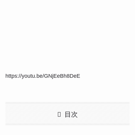
https://youtu.be/GNjEeBh8DeE
目次