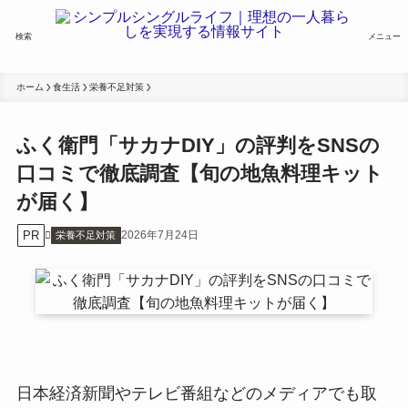
検索
メニュー
ホーム
食生活
栄養不足対策
ふく衛門「サカナDIY」の評判をSNSの
口コミで徹底調査【旬の地魚料理キット
が届く】
PR
2026年7月24日
栄養不足対策
日本経済新聞やテレビ番組などのメディアでも取